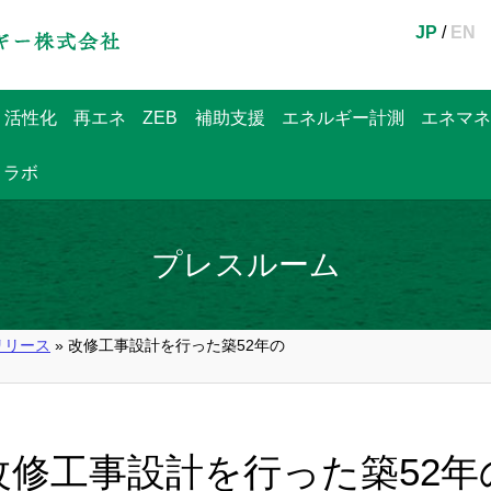
JP
/
EN
・活性化
再エネ
ZEB
補助支援
エネルギー計測
エネマネ
ラボ
プレスルーム
リリース
» 改修工事設計を行った築52年の
改修工事設計を行った築52年