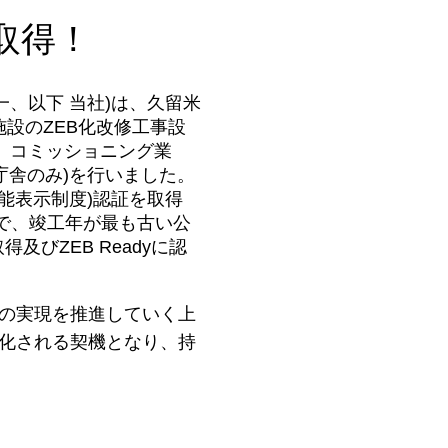
取得！
、以下 当社)は、久留米
施設のZEB化改修工事設
)、コミッショニング業
庁舎のみ)を行いました。
性能表示制度)認証を取得
中で、竣工年が最も古い公
及びZEB Readyに認
会の実現を推進していく上
B化される契機となり、持