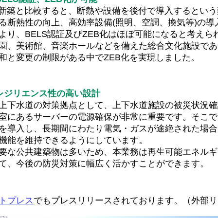
、新築と比較すると、断熱や設備を後付で導入するとい
る断熱性の向上、高効率設備(照明、空調、換気等)の導
より、BELS認証及びZEB化はほぼ可能になると考えら
園、美術館、音楽ホールなどを備えた総合文化施設であ
和と変更の制限がある中でZEB化を実現しました。
レジリエンス性の高い設計
上下水道の対策拠点として、上下水道施設の被災状況確
室にあるサーバーの電源確保が非常に重要です。そこで
9kWh)を導入し、長期間にわたり電気・ガスが途絶された
機能を維持できるようにしています。
要な公共建築物は多いため、本業務は再生可能エネルギ
て、今後の防災対策に幅広く活かすことができます。
トプレス
でもプレスリリースされております。（外部リ