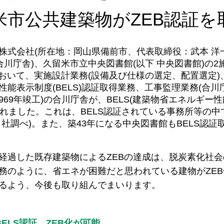
米市公共建築物がZEB認証を
株式会社(所在地：岡山県備前市、代表取締役：武本 洋一
合川庁舎)、久留米市立中央図書館(以下 中央図書館)の2
)において、実施設計業務(設備及び仕様の選定、配置選定
能表示制度(BELS)認証取得業務、工事監理業務(合川
1969年竣工)の合川庁舎が、BELS(建築物省エネルギー
認定されました。これは、BELS認証されている事務所等の
社調べ)。また、築43年になる中央図書館もBELS認証取得
経過した既存建築物によるZEBの達成は、脱炭素化社
務のように、省エネが困難だと思われている建物がZE
るよう、今後も取り組んでまいります。
ELS認証、ZEB化が可能