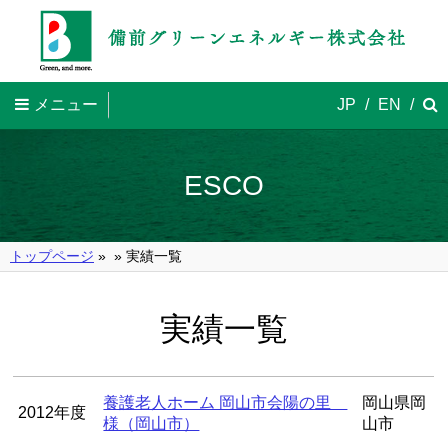
メニュー
JP
/
EN
/
ESCO
トップページ
»
» 実績一覧
実績一覧
養護老人ホーム 岡山市会陽の里
岡山県岡
2012年度
様（岡山市）
山市