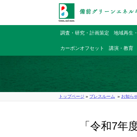
調査・研究・計画策定
地域再生
カーボンオフセット
講演・教育
トップページ
»
プレスルーム
»
お知ら
「令和7年