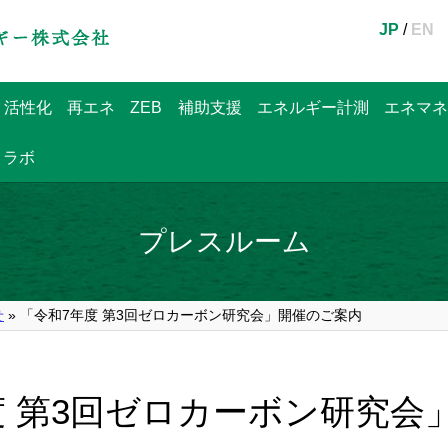
JP
/
EN
・活性化
再エネ
ZEB
補助支援
エネルギー計測
エネマネ
ラボ
プレスルーム
せ
» 「令和7年度 第3回ゼロカーボン研究会」開催のご案内
度 第3回ゼロカーボン研究会