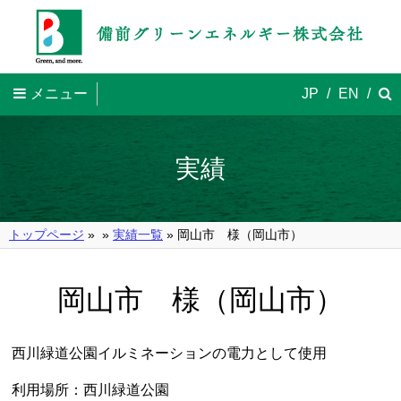
メニュー
JP
/
EN
/
実績
トップページ
»
»
実績一覧
» 岡山市 様（岡山市）
岡山市 様（岡山市）
西川緑道公園イルミネーションの電力として使用
利用場所：西川緑道公園