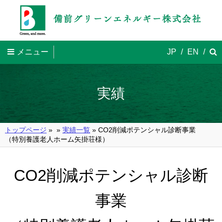
メニュー
JP
/
EN
/
実績
トップページ
»
»
実績一覧
» CO2削減ポテンシャル診断事業
（特別養護老人ホーム矢掛荘様）
CO2削減ポテンシャル診断
事業